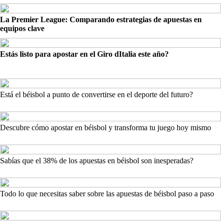
La Premier League: Comparando estrategias de apuestas en
equipos clave
Estás listo para apostar en el Giro dItalia este año?
Está el béisbol a punto de convertirse en el deporte del futuro?
Descubre cómo apostar en béisbol y transforma tu juego hoy mismo
Sabías que el 38% de los apuestas en béisbol son inesperadas?
Todo lo que necesitas saber sobre las apuestas de béisbol paso a paso