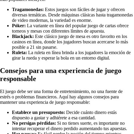
Tragamonedas:
Estos juegos son fáciles de jugar y ofrecen
diversas temáticas. Desde máquinas clásicas hasta tragamonedas
de video modernas, la variedad es enorme.
Póker:
La variante en línea del popular juego de cartas ofrece
torneos y mesas con diferentes límites de apuesta.
Blackjack:
Este clásico juego de mesa es otro favorito en los
casinos en línea, donde los jugadores buscan acercarse lo más
posible a 21 sin pasarse.
Ruleta:
La ruleta en línea brinda a los jugadores la emoción de
girar la rueda y esperar la bola en un entorno digital.
Consejos para una experiencia de juego
responsable
El juego debe ser una forma de entretenimiento, no una fuente de
estrés o problemas financieros. Aquí hay algunos consejos para
mantener una experiencia de juego responsable:
Establece un presupuesto:
Decide cuánto dinero estás
dispuesto a gastar y adhiérete a esa cantidad.
No persigas pérdidas:
Si no tienes suerte, es importante no
intentar recuperar el dinero perdido aumentando tus apuestas.
Haz pausas:
Es fácil perder la noción del tiempo mientras