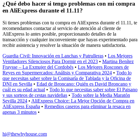
¿Qué debo hacer si tengo problemas con mi compra
en AliExpress durante el 11.11?
Si tienes problemas con tu compra en AliExpress durante el 11.11, te
recomendamos contactar al servicio de atención al cliente de
AliExpress lo antes posible, proporcionando detalles de la
transacción y cualquier inconveniente que hayas experimentado para
recibir asistencia y resolver la situación de manera satisfactoria.
Guardia Civil: Innovación en Lanchas y Patrulleras
•
Los Mejores
Ventiladores Silenciosos Para Dormir en el 2023
•
Martina Benítez
Fraysse – La Exmujer del Cordobés
•
Los Mejores Roscones de
Reyes en Supermercados: Análisis y Comparativa 2024
•
Todo lo
que necesitas saber sobre la Comisaría de Tablada y la Oficina de
DNI en Sevilla
•
Edad de Broncano: Quién es David Broncano y
cuál es su edad actual
•
Todo lo que necesitas saber sobre El Paisano
y sus sorteos de cestas navideñas
•
Todo sobre la Media Maratón
Sevilla 2024
•
AliExpress Choice: La Mejor Opción de Compra en
AliExpress España
•
Remedios caseros para eliminar la resaca en
apenas 3 minutos
•
hi@thewhyhouse.com