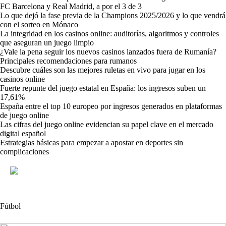
FC Barcelona y Real Madrid, a por el 3 de 3
Lo que dejó la fase previa de la Champions 2025/2026 y lo que vendrá
con el sorteo en Mónaco
La integridad en los casinos online: auditorías, algoritmos y controles
que aseguran un juego limpio
¿Vale la pena seguir los nuevos casinos lanzados fuera de Rumanía?
Principales recomendaciones para rumanos
Descubre cuáles son las mejores ruletas en vivo para jugar en los
casinos online
Fuerte repunte del juego estatal en España: los ingresos suben un
17,61%
España entre el top 10 europeo por ingresos generados en plataformas
de juego online
Las cifras del juego online evidencian su papel clave en el mercado
digital español
Estrategias básicas para empezar a apostar en deportes sin
complicaciones
Fútbol