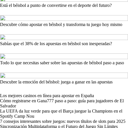
Está el béisbol a punto de convertirse en el deporte del futuro?
Descubre cómo apostar en béisbol y transforma tu juego hoy mismo
Sabías que el 38% de los apuestas en béisbol son inesperadas?
Todo lo que necesitas saber sobre las apuestas de béisbol paso a paso
Descubre la emoción del béisbol: juega a ganar en las apuestas
Los mejores casinos en línea para apostar en España
Cómo registrarse en Gana777 paso a paso: guía para jugadores de El
Salvador
La UEFA da luz verde para que el Barça juegue la Champions en el
Spotify Camp Nou
7 consejos interesantes sobre juegos: nuevos títulos de slots para 2025
Sincronización Multiplataforma o el Futuro del Juego Sin Límites