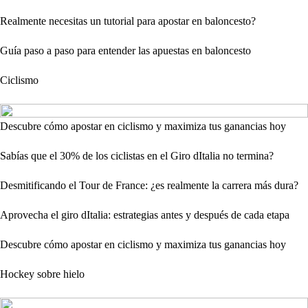
Realmente necesitas un tutorial para apostar en baloncesto?
Guía paso a paso para entender las apuestas en baloncesto
Ciclismo
Descubre cómo apostar en ciclismo y maximiza tus ganancias hoy
Sabías que el 30% de los ciclistas en el Giro dItalia no termina?
Desmitificando el Tour de France: ¿es realmente la carrera más dura?
Aprovecha el giro dItalia: estrategias antes y después de cada etapa
Descubre cómo apostar en ciclismo y maximiza tus ganancias hoy
Hockey sobre hielo