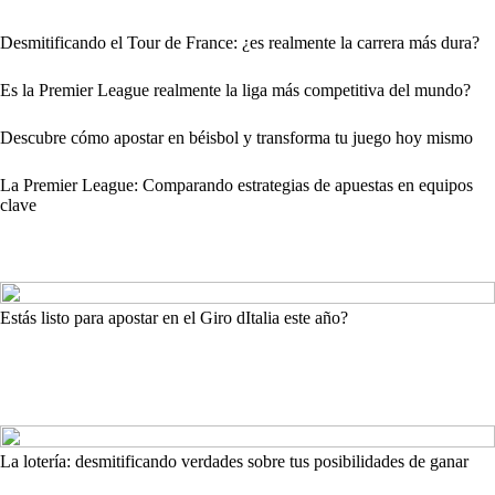
Desmitificando el Tour de France: ¿es realmente la carrera más dura?
Es la Premier League realmente la liga más competitiva del mundo?
Descubre cómo apostar en béisbol y transforma tu juego hoy mismo
La Premier League: Comparando estrategias de apuestas en equipos
clave
Estás listo para apostar en el Giro dItalia este año?
La lotería: desmitificando verdades sobre tus posibilidades de ganar