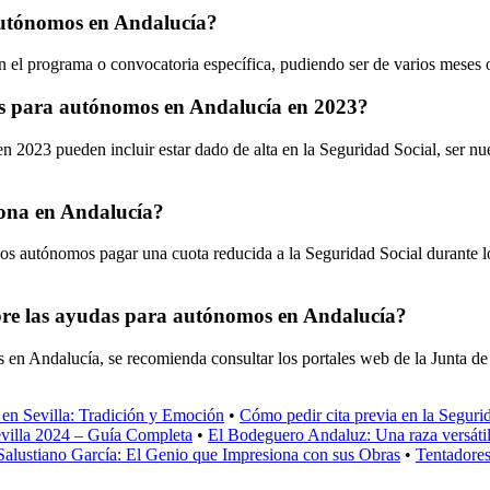
 autónomos en Andalucía?
 el programa o convocatoria específica, pudiendo ser de varios meses 
das para autónomos en Andalucía en 2023?
n 2023 pueden incluir estar dado de alta en la Seguridad Social, ser nu
iona en Andalucía?
vos autónomos pagar una cuota reducida a la Seguridad Social durante lo
bre las ayudas para autónomos en Andalucía?
 en Andalucía, se recomienda consultar los portales web de la Junta de
 en Sevilla: Tradición y Emoción
•
Cómo pedir cita previa en la Segur
villa 2024 – Guía Completa
•
El Bodeguero Andaluz: Una raza versáti
Salustiano García: El Genio que Impresiona con sus Obras
•
Tentadores