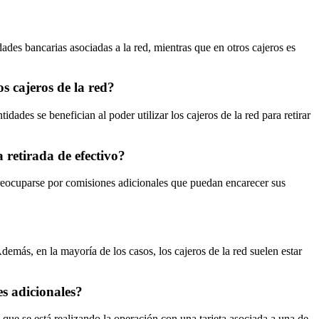
idades bancarias asociadas a la red, mientras que en otros cajeros es
os cajeros de la red?
ades se benefician al poder utilizar los cajeros de la red para retirar
 retirada de efectivo?
 preocuparse por comisiones adicionales que puedan encarecer sus
demás, en la mayoría de los casos, los cajeros de la red suelen estar
s adicionales?
y que se está realizando la operación con una tarjeta asociada a una de