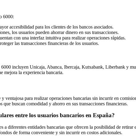
ro 6000:
yor accesibilidad para los clientes de los bancos asociados.
nes, los usuarios pueden ahorrar dinero en sus transacciones.
entan con una interfaz intuitiva para realizar operaciones rápidas.
oteger las transacciones financieras de los usuarios.
 6000 incluyen Unicaja, Abanca, Ibercaja, Kutxabank, Liberbank y much
ue mejora la experiencia bancaria.
ventajosa para realizar operaciones bancarias sin incurrir en comisione
ios que buscan comodidad y ahorro en sus transacciones financieras.
lares entre los usuarios bancarios en España?
a diferentes entidades bancarias que ofrecen la posibilidad de retirar e
ondos de forma conveniente y sin incurrir en costos adicionales.