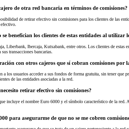
cajero de otra red bancaria en términos de comisiones?
sibilidad de retirar efectivo sin comisiones para los clientes de las ent
efectivo.
benefician los clientes de estas entidades al utilizar l
Liberbank, Ibercaja, Kutxabank, entre otros. Los clientes de estas entid
n sus transacciones bancarias.
ción con otros cajeros que sí cobran comisiones por la
en a los usuarios acceder a sus fondos de forma gratuita, sin tener que
entes de las entidades asociadas a la red.
cesito retirar efectivo sin comisiones?
que incluye el nombre Euro 6000 y el símbolo característico de la red. A
6000 para asegurarme de que no se me cobren comisione
mportante asegurarse de que se trata de un cajero perteneciente a la red 