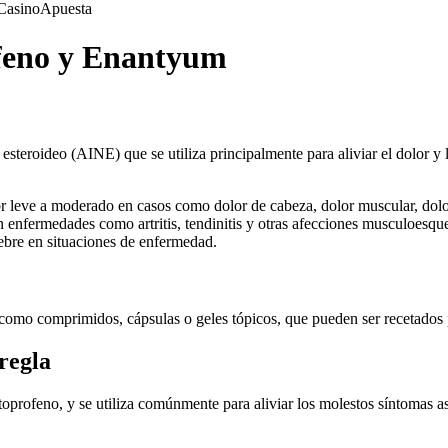
Casino
Apuesta
ofeno y Enantyum
steroideo (AINE) que se utiliza principalmente para aliviar el dolor y 
or leve a moderado en casos como dolor de cabeza, dolor muscular, dolor 
 enfermedades como artritis, tendinitis y otras afecciones musculoesque
iebre en situaciones de enfermedad.
como comprimidos, cápsulas o geles tópicos, que pueden ser recetados po
regla
oprofeno, y se utiliza comúnmente para aliviar los molestos síntomas a