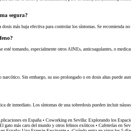
rma segura?
 dosis más baja efectiva para controlar los síntomas. Se recomienda no 
ofeno?
se esté tomando, especialmente otros AINEs, anticoagulantes, o medicam
narcótico. Sin embargo, su uso prolongado o en dosis altas puede aume
ca de inmediato. Los síntomas de una sobredosis pueden incluir náuseas
plicaciones en España
•
Coworking en Sevilla: Explorando los Espaci
El gato más caro del mundo y otros felinos exóticos
•
Cafeterías en Sev
 en España: Una Especie Fascinante
•
¿Cuándo entra en vigor los 5 días