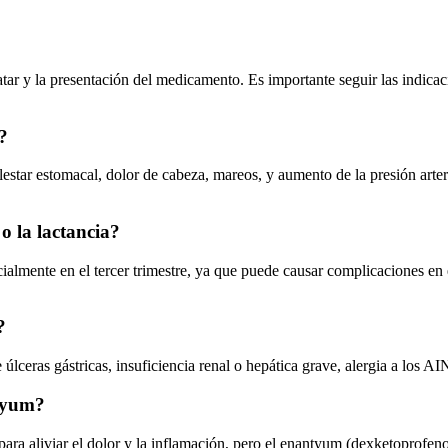
ar y la presentación del medicamento. Es importante seguir las indicaci
?
ar estomacal, dolor de cabeza, mareos, y aumento de la presión arteria
 la lactancia?
lmente en el tercer trimestre, ya que puede causar complicaciones en e
?
lceras gástricas, insuficiencia renal o hepática grave, alergia a los A
ntyum?
ra aliviar el dolor y la inflamación, pero el enantyum (dexketoprofen