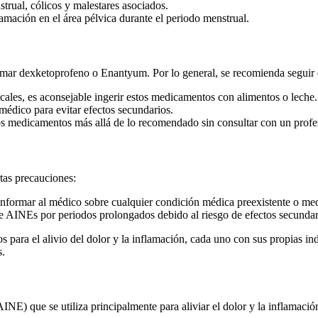
rual, cólicos y malestares asociados.
amación en el área pélvica durante el periodo menstrual.
 tomar dexketoprofeno o Enantyum. Por lo general, se recomienda seguir 
acales, es aconsejable ingerir estos medicamentos con alimentos o leche.
 médico para evitar efectos secundarios.
os medicamentos más allá de lo recomendado sin consultar con un profe
tas precauciones:
al informar al médico sobre cualquier condición médica preexistente o m
 AINEs por periodos prolongados debido al riesgo de efectos secundario
ara el alivio del dolor y la inflamación, cada uno con sus propias ind
s.
) que se utiliza principalmente para aliviar el dolor y la inflamación en