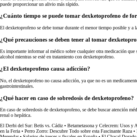
puede proporcionar un alivio más rápido.
¿Cuánto tiempo se puede tomar dexketoprofeno de fo
El dexketoprofeno se debe tomar durante el menor tiempo posible y a la
¿Qué precauciones se deben tener al tomar dexketopr
Es importante informar al médico sobre cualquier otra medicación que 
alcohol mientras se esté en tratamiento con dexketoprofeno.
¿El dexketoprofeno causa adicción?
No, el dexketoprofeno no causa adicción, ya que no es un medicamento 
gastrointestinales.
¿Qué hacer en caso de sobredosis de dexketoprofeno?
En caso de sobredosis de dexketoprofeno, se debe buscar atención médi
renal o hepática.
El Derbi del Sur: Betis vs. Cádiz
•
Betametasona y Celecrem: Usos y A
en la Feria
•
Perro Zorro: Descubre Todo sobre esta Fascinante Raza
•
Merendar
•
Salarios de jueces y fiscales en España
•
El Chacal Dorado