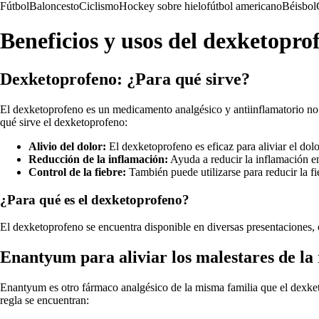
Fútbol
Baloncesto
Ciclismo
Hockey sobre hielo
fútbol americano
Béisbol
Beneficios y usos del dexketopr
Dexketoprofeno: ¿Para qué sirve?
El dexketoprofeno es un medicamento analgésico y antiinflamatorio no e
qué sirve el dexketoprofeno:
Alivio del dolor:
El dexketoprofeno es eficaz para aliviar el dol
Reducción de la inflamación:
Ayuda a reducir la inflamación en
Control de la fiebre:
También puede utilizarse para reducir la f
¿Para qué es el dexketoprofeno?
El dexketoprofeno se encuentra disponible en diversas presentaciones, 
Enantyum para aliviar los malestares de la 
Enantyum es otro fármaco analgésico de la misma familia que el dexket
regla se encuentran: