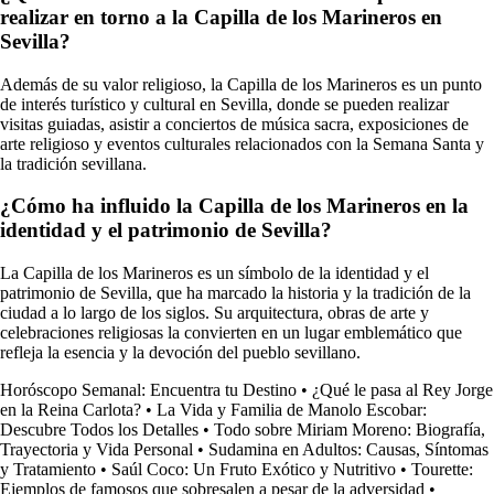
realizar en torno a la Capilla de los Marineros en
Sevilla?
Además de su valor religioso, la Capilla de los Marineros es un punto
de interés turístico y cultural en Sevilla, donde se pueden realizar
visitas guiadas, asistir a conciertos de música sacra, exposiciones de
arte religioso y eventos culturales relacionados con la Semana Santa y
la tradición sevillana.
¿Cómo ha influido la Capilla de los Marineros en la
identidad y el patrimonio de Sevilla?
La Capilla de los Marineros es un símbolo de la identidad y el
patrimonio de Sevilla, que ha marcado la historia y la tradición de la
ciudad a lo largo de los siglos. Su arquitectura, obras de arte y
celebraciones religiosas la convierten en un lugar emblemático que
refleja la esencia y la devoción del pueblo sevillano.
Horóscopo Semanal: Encuentra tu Destino
•
¿Qué le pasa al Rey Jorge
en la Reina Carlota?
•
La Vida y Familia de Manolo Escobar:
Descubre Todos los Detalles
•
Todo sobre Miriam Moreno: Biografía,
Trayectoria y Vida Personal
•
Sudamina en Adultos: Causas, Síntomas
y Tratamiento
•
Saúl Coco: Un Fruto Exótico y Nutritivo
•
Tourette:
Ejemplos de famosos que sobresalen a pesar de la adversidad
•