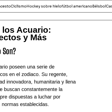
ncesto
Ciclismo
Hockey sobre hielo
fútbol americano
Béisbol
Ca
 los Acuario:
ectos y Más
o Son?
ario poseen una serie de
icos en el zodiaco. Su regente,
ad innovadora, humanitaria y llena
ue buscan constantemente la
empre dispuestas a luchar por
s normas establecidas.