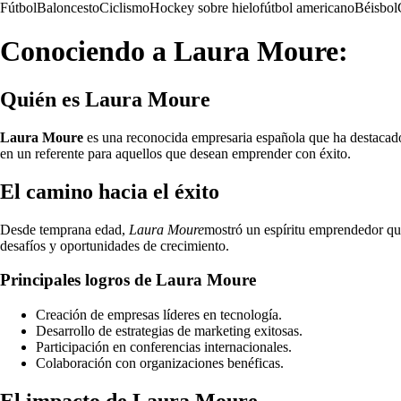
Fútbol
Baloncesto
Ciclismo
Hockey sobre hielo
fútbol americano
Béisbol
Conociendo a Laura Moure:
Quién es Laura Moure
Laura Moure
es una reconocida empresaria española que ha destacado 
en un referente para aquellos que desean emprender con éxito.
El camino hacia el éxito
Desde temprana edad,
Laura Moure
mostró un espíritu emprendedor que
desafíos y oportunidades de crecimiento.
Principales logros de Laura Moure
Creación de empresas líderes en tecnología.
Desarrollo de estrategias de marketing exitosas.
Participación en conferencias internacionales.
Colaboración con organizaciones benéficas.
El impacto de Laura Moure