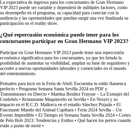
La expectativa de ingresos para los concursantes de Gran Hermano
VIP 2023 puede ser variable y dependerá de múltiples factores, como
su desempeño en el programa, su capacidad para conectar con la
audiencia y las oportunidades que puedan surgir una vez finalizada su
participación en el reality show.
¿Qué repercusión económica puede tener para los
concursantes participar en Gran Hermano VIP 2023?
Participar en Gran Hermano VIP 2023 puede tener una repercusión
económica significativa para los concursantes, ya que les brinda la
posibilidad de aumentar su visibilidad, ampliar su base de seguidores y
acceder a nuevas oportunidades laborales y comerciales en el mundo
del entretenimiento.
Peinados para lucir en la Feria de Abril: Encuentra tu estilo flamenca
perfecto
•
Programa Semana Santa Sevilla 2024 en PDF y
Transmisiones en Directo
•
Martina Benítez Fraysse – La Exmujer del
Cordobés
•
Restaurante Maquiavelo en Sevilla
•
En Nesyri y su
impacto en el R.C.D. Mallorca en el estadio Sánchez Pizjuán
•
El
Fascinante Mundo del Animal Capibara
•
Feria 2024 Sevilla – Un
Evento Imperdible
•
El Tiempo en Semana Santa Sevilla 2024
•
Cortes
de Pelo Bob 2023: Tendencias y Estilos
•
Qué hacen los perros cuando
están a punto de morir
•