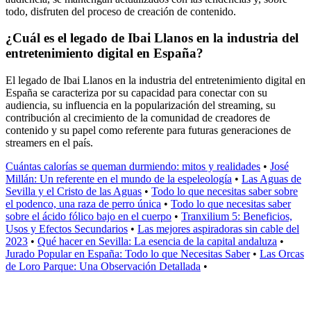
todo, disfruten del proceso de creación de contenido.
¿Cuál es el legado de Ibai Llanos en la industria del
entretenimiento digital en España?
El legado de Ibai Llanos en la industria del entretenimiento digital en
España se caracteriza por su capacidad para conectar con su
audiencia, su influencia en la popularización del streaming, su
contribución al crecimiento de la comunidad de creadores de
contenido y su papel como referente para futuras generaciones de
streamers en el país.
Cuántas calorías se queman durmiendo: mitos y realidades
•
José
Millán: Un referente en el mundo de la espeleología
•
Las Aguas de
Sevilla y el Cristo de las Aguas
•
Todo lo que necesitas saber sobre
el podenco, una raza de perro única
•
Todo lo que necesitas saber
sobre el ácido fólico bajo en el cuerpo
•
Tranxilium 5: Beneficios,
Usos y Efectos Secundarios
•
Las mejores aspiradoras sin cable del
2023
•
Qué hacer en Sevilla: La esencia de la capital andaluza
•
Jurado Popular en España: Todo lo que Necesitas Saber
•
Las Orcas
de Loro Parque: Una Observación Detallada
•