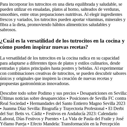
Para incorporar los tutrocitos en una dieta equilibrada y saludable, se
pueden utilizar en ensaladas, platos al horno, salteados de verduras,
smoothies, entre otras preparaciones nutritivas. Al elegir ingredientes
frescos y variados, los tutrocitos pueden aportar vitaminas, minerales y
fibra a la dieta, promoviendo hábitos alimenticios saludables y
sabrosos.
¿Cuál es la versatilidad de los tutrocitos en la cocina y
cómo pueden inspirar nuevas recetas?
La versatilidad de los tutrocitos en la cocina radica en su capacidad
para adaptarse a diferentes tipos de platos y estilos culinarios, desde
entradas y platos principales hasta postres y bebidas. Al experimentar
con combinaciones creativas de tutrocitos, se pueden descubrir sabores
únicos y originales que inspiren la creación de nuevas recetas y
propuestas gastronómicas innovadoras.
Descubre todo sobre Podimo y sus precios
•
Desapariciones en Sevilla:
Últimas noticias sobre desaparecidos
•
Posiciones de Sevilla FC contra
Real Sociedad
•
Hermandades del Santo Entierro Magno Sevilla 2023
•
Juanma Díaz Sevilla: Biografía y Trayectoria Profesional
•
El Derbi
del Sur: Betis vs. Cádiz
•
Festivos en Andalucía 2023: Calendario
Laboral, Días Festivos y Puentes
•
La Vida de Paula del Fraile y José
Yélamo Pareja
•
Efecto Mandela: Transformación en la Percepción