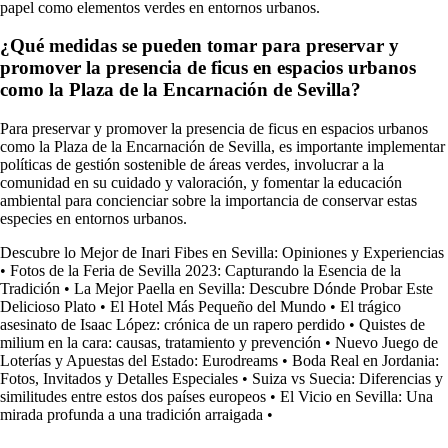
papel como elementos verdes en entornos urbanos.
¿Qué medidas se pueden tomar para preservar y
promover la presencia de ficus en espacios urbanos
como la Plaza de la Encarnación de Sevilla?
Para preservar y promover la presencia de ficus en espacios urbanos
como la Plaza de la Encarnación de Sevilla, es importante implementar
políticas de gestión sostenible de áreas verdes, involucrar a la
comunidad en su cuidado y valoración, y fomentar la educación
ambiental para concienciar sobre la importancia de conservar estas
especies en entornos urbanos.
Descubre lo Mejor de Inari Fibes en Sevilla: Opiniones y Experiencias
•
Fotos de la Feria de Sevilla 2023: Capturando la Esencia de la
Tradición
•
La Mejor Paella en Sevilla: Descubre Dónde Probar Este
Delicioso Plato
•
El Hotel Más Pequeño del Mundo
•
El trágico
asesinato de Isaac López: crónica de un rapero perdido
•
Quistes de
milium en la cara: causas, tratamiento y prevención
•
Nuevo Juego de
Loterías y Apuestas del Estado: Eurodreams
•
Boda Real en Jordania:
Fotos, Invitados y Detalles Especiales
•
Suiza vs Suecia: Diferencias y
similitudes entre estos dos países europeos
•
El Vicio en Sevilla: Una
mirada profunda a una tradición arraigada
•