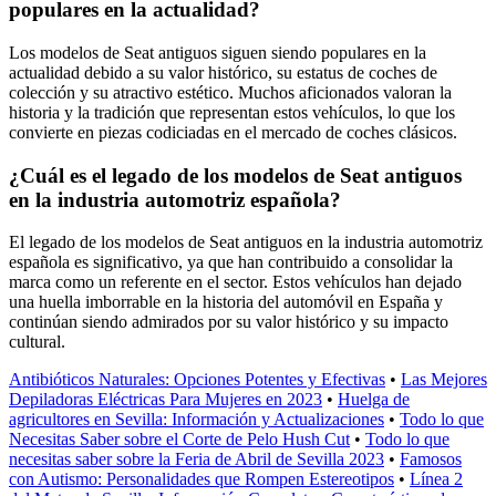
populares en la actualidad?
Los modelos de Seat antiguos siguen siendo populares en la
actualidad debido a su valor histórico, su estatus de coches de
colección y su atractivo estético. Muchos aficionados valoran la
historia y la tradición que representan estos vehículos, lo que los
convierte en piezas codiciadas en el mercado de coches clásicos.
¿Cuál es el legado de los modelos de Seat antiguos
en la industria automotriz española?
El legado de los modelos de Seat antiguos en la industria automotriz
española es significativo, ya que han contribuido a consolidar la
marca como un referente en el sector. Estos vehículos han dejado
una huella imborrable en la historia del automóvil en España y
continúan siendo admirados por su valor histórico y su impacto
cultural.
Antibióticos Naturales: Opciones Potentes y Efectivas
•
Las Mejores
Depiladoras Eléctricas Para Mujeres en 2023
•
Huelga de
agricultores en Sevilla: Información y Actualizaciones
•
Todo lo que
Necesitas Saber sobre el Corte de Pelo Hush Cut
•
Todo lo que
necesitas saber sobre la Feria de Abril de Sevilla 2023
•
Famosos
con Autismo: Personalidades que Rompen Estereotipos
•
Línea 2