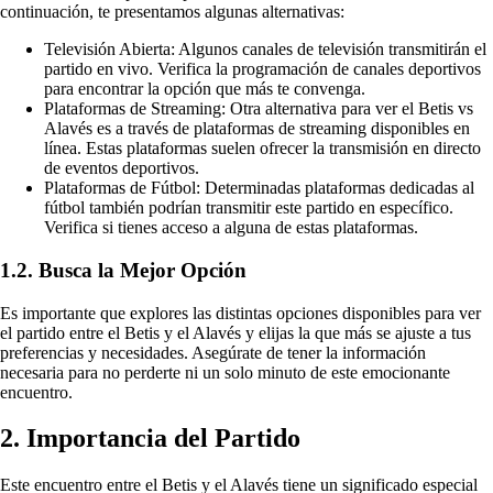
continuación, te presentamos algunas alternativas:
Televisión Abierta: Algunos canales de televisión transmitirán el
partido en vivo. Verifica la programación de canales deportivos
para encontrar la opción que más te convenga.
Plataformas de Streaming: Otra alternativa para ver el Betis vs
Alavés es a través de plataformas de streaming disponibles en
línea. Estas plataformas suelen ofrecer la transmisión en directo
de eventos deportivos.
Plataformas de Fútbol: Determinadas plataformas dedicadas al
fútbol también podrían transmitir este partido en específico.
Verifica si tienes acceso a alguna de estas plataformas.
1.2. Busca la Mejor Opción
Es importante que explores las distintas opciones disponibles para ver
el partido entre el Betis y el Alavés y elijas la que más se ajuste a tus
preferencias y necesidades. Asegúrate de tener la información
necesaria para no perderte ni un solo minuto de este emocionante
encuentro.
2. Importancia del Partido
Este encuentro entre el Betis y el Alavés tiene un significado especial