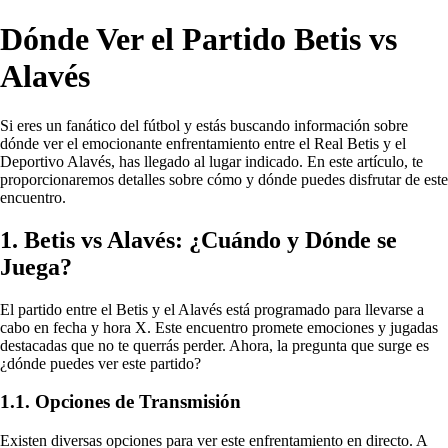
Dónde Ver el Partido Betis vs
Alavés
Si eres un fanático del fútbol y estás buscando información sobre
dónde ver el emocionante enfrentamiento entre el Real Betis y el
Deportivo Alavés, has llegado al lugar indicado. En este artículo, te
proporcionaremos detalles sobre cómo y dónde puedes disfrutar de este
encuentro.
1. Betis vs Alavés: ¿Cuándo y Dónde se
Juega?
El partido entre el Betis y el Alavés está programado para llevarse a
cabo en fecha y hora X. Este encuentro promete emociones y jugadas
destacadas que no te querrás perder. Ahora, la pregunta que surge es
¿dónde puedes ver este partido?
1.1. Opciones de Transmisión
Existen diversas opciones para ver este enfrentamiento en directo. A