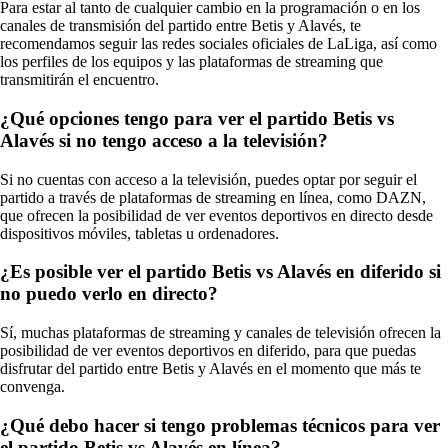
Para estar al tanto de cualquier cambio en la programación o en los
canales de transmisión del partido entre Betis y Alavés, te
recomendamos seguir las redes sociales oficiales de LaLiga, así como
los perfiles de los equipos y las plataformas de streaming que
transmitirán el encuentro.
¿Qué opciones tengo para ver el partido Betis vs
Alavés si no tengo acceso a la televisión?
Si no cuentas con acceso a la televisión, puedes optar por seguir el
partido a través de plataformas de streaming en línea, como DAZN,
que ofrecen la posibilidad de ver eventos deportivos en directo desde
dispositivos móviles, tabletas u ordenadores.
¿Es posible ver el partido Betis vs Alavés en diferido si
no puedo verlo en directo?
Sí, muchas plataformas de streaming y canales de televisión ofrecen la
posibilidad de ver eventos deportivos en diferido, para que puedas
disfrutar del partido entre Betis y Alavés en el momento que más te
convenga.
¿Qué debo hacer si tengo problemas técnicos para ver
el partido Betis vs Alavés en línea?