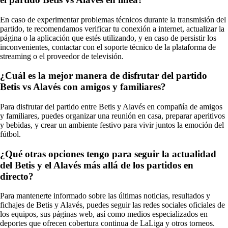
En caso de experimentar problemas técnicos durante la transmisión del
partido, te recomendamos verificar tu conexión a internet, actualizar la
página o la aplicación que estés utilizando, y en caso de persistir los
inconvenientes, contactar con el soporte técnico de la plataforma de
streaming o el proveedor de televisión.
¿Cuál es la mejor manera de disfrutar del partido
Betis vs Alavés con amigos y familiares?
Para disfrutar del partido entre Betis y Alavés en compañía de amigos
y familiares, puedes organizar una reunión en casa, preparar aperitivos
y bebidas, y crear un ambiente festivo para vivir juntos la emoción del
fútbol.
¿Qué otras opciones tengo para seguir la actualidad
del Betis y el Alavés más allá de los partidos en
directo?
Para mantenerte informado sobre las últimas noticias, resultados y
fichajes de Betis y Alavés, puedes seguir las redes sociales oficiales de
los equipos, sus páginas web, así como medios especializados en
deportes que ofrecen cobertura continua de LaLiga y otros torneos.