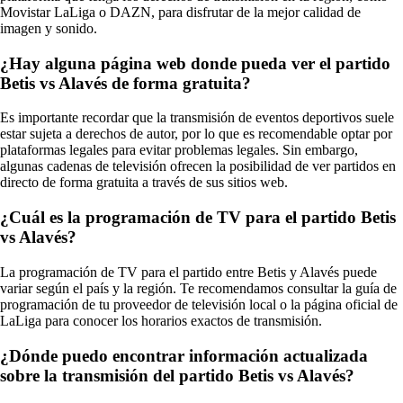
Movistar LaLiga o DAZN, para disfrutar de la mejor calidad de
imagen y sonido.
¿Hay alguna página web donde pueda ver el partido
Betis vs Alavés de forma gratuita?
Es importante recordar que la transmisión de eventos deportivos suele
estar sujeta a derechos de autor, por lo que es recomendable optar por
plataformas legales para evitar problemas legales. Sin embargo,
algunas cadenas de televisión ofrecen la posibilidad de ver partidos en
directo de forma gratuita a través de sus sitios web.
¿Cuál es la programación de TV para el partido Betis
vs Alavés?
La programación de TV para el partido entre Betis y Alavés puede
variar según el país y la región. Te recomendamos consultar la guía de
programación de tu proveedor de televisión local o la página oficial de
LaLiga para conocer los horarios exactos de transmisión.
¿Dónde puedo encontrar información actualizada
sobre la transmisión del partido Betis vs Alavés?