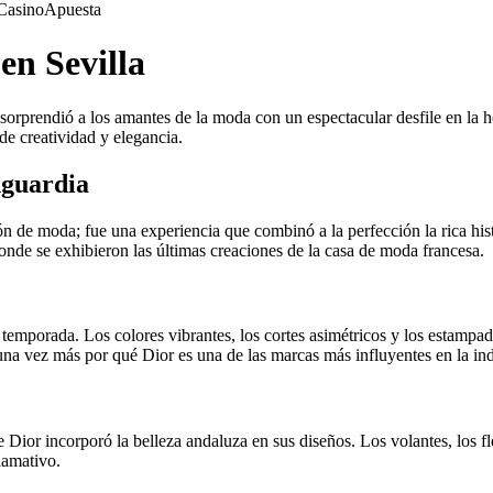
Casino
Apuesta
en Sevilla
orprendió a los amantes de la moda con un espectacular desfile en la h
de creatividad y elegancia.
nguardia
ón de moda; fue una experiencia que combinó a la perfección la rica hi
onde se exhibieron las últimas creaciones de la casa de moda francesa.
emporada. Los colores vibrantes, los cortes asimétricos y los estampado
 una vez más por qué Dior es una de las marcas más influyentes en la in
e Dior incorporó la belleza andaluza en sus diseños. Los volantes, los fl
lamativo.