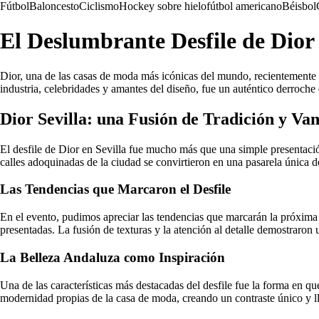
Fútbol
Baloncesto
Ciclismo
Hockey sobre hielo
fútbol americano
Béisbol
El Deslumbrante Desfile de Dior 
Dior, una de las casas de moda más icónicas del mundo, recientemente s
industria, celebridades y amantes del diseño, fue un auténtico derroche 
Dior Sevilla: una Fusión de Tradición y Va
El desfile de Dior en Sevilla fue mucho más que una simple presentaci
calles adoquinadas de la ciudad se convirtieron en una pasarela única d
Las Tendencias que Marcaron el Desfile
En el evento, pudimos apreciar las tendencias que marcarán la próxima t
presentadas. La fusión de texturas y la atención al detalle demostraron
La Belleza Andaluza como Inspiración
Una de las características más destacadas del desfile fue la forma en qu
modernidad propias de la casa de moda, creando un contraste único y l