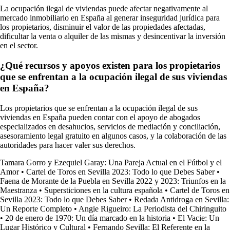
La ocupación ilegal de viviendas puede afectar negativamente al
mercado inmobiliario en España al generar inseguridad jurídica para
los propietarios, disminuir el valor de las propiedades afectadas,
dificultar la venta o alquiler de las mismas y desincentivar la inversión
en el sector.
¿Qué recursos y apoyos existen para los propietarios
que se enfrentan a la ocupación ilegal de sus viviendas
en España?
Los propietarios que se enfrentan a la ocupación ilegal de sus
viviendas en España pueden contar con el apoyo de abogados
especializados en desahucios, servicios de mediación y conciliación,
asesoramiento legal gratuito en algunos casos, y la colaboración de las
autoridades para hacer valer sus derechos.
Tamara Gorro y Ezequiel Garay: Una Pareja Actual en el Fútbol y el
Amor
•
Cartel de Toros en Sevilla 2023: Todo lo que Debes Saber
•
Faena de Morante de la Puebla en Sevilla 2022 y 2023: Triunfos en la
Maestranza
•
Supersticiones en la cultura española
•
Cartel de Toros en
Sevilla 2023: Todo lo que Debes Saber
•
Redada Antidroga en Sevilla:
Un Reporte Completo
•
Angie Rigueiro: La Periodista del Chiringuito
•
20 de enero de 1970: Un día marcado en la historia
•
El Vacie: Un
Lugar Histórico y Cultural
•
Fernando Sevilla: El Referente en la