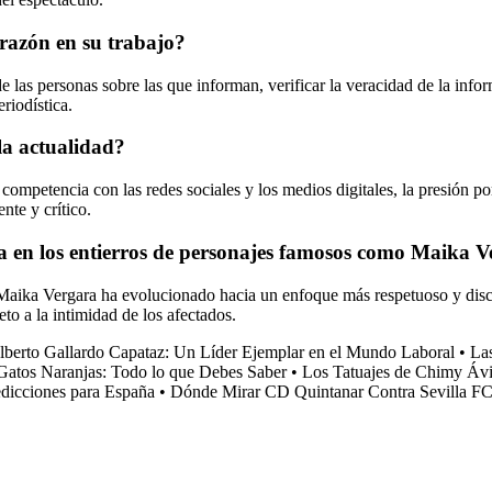
corazón en su trabajo?
e las personas sobre las que informan, verificar la veracidad de la infor
riodística.
la actualidad?
competencia con las redes sociales y los medios digitales, la presión por
nte y crítico.
ca en los entierros de personajes famosos como Maika 
Maika Vergara ha evolucionado hacia un enfoque más respetuoso y discre
to a la intimidad de los afectados.
lberto Gallardo Capataz: Un Líder Ejemplar en el Mundo Laboral
•
Las
Gatos Naranjas: Todo lo que Debes Saber
•
Los Tatuajes de Chimy Ávila
dicciones para España
•
Dónde Mirar CD Quintanar Contra Sevilla F