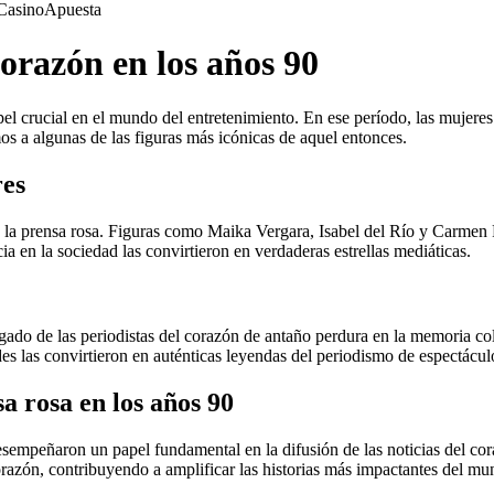
Casino
Apuesta
corazón en los años 90
apel crucial en el mundo del entretenimiento. En ese período, las mujer
 a algunas de las figuras más icónicas de aquel entonces.
res
 la prensa rosa. Figuras como Maika Vergara, Isabel del Río y Carmen R
ia en la sociedad las convirtieron en verdaderas estrellas mediáticas.
do de las periodistas del corazón de antaño perdura en la memoria colec
es las convirtieron en auténticas leyendas del periodismo de espectácul
a rosa en los años 90
 desempeñaron un papel fundamental en la difusión de las noticias del
corazón, contribuyendo a amplificar las historias más impactantes del mu