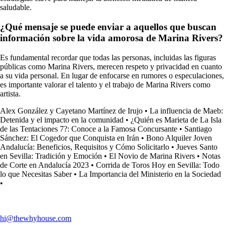
saludable.
¿Qué mensaje se puede enviar a aquellos que buscan
información sobre la vida amorosa de Marina Rivers?
Es fundamental recordar que todas las personas, incluidas las figuras
públicas como Marina Rivers, merecen respeto y privacidad en cuanto
a su vida personal. En lugar de enfocarse en rumores o especulaciones,
es importante valorar el talento y el trabajo de Marina Rivers como
artista.
Alex González y Cayetano Martínez de Irujo
•
La influencia de Maeb:
Detenida y el impacto en la comunidad
•
¿Quién es Marieta de La Isla
de las Tentaciones 7?: Conoce a la Famosa Concursante
•
Santiago
Sánchez: El Cogedor que Conquista en Irán
•
Bono Alquiler Joven
Andalucía: Beneficios, Requisitos y Cómo Solicitarlo
•
Jueves Santo
en Sevilla: Tradición y Emoción
•
El Novio de Marina Rivers
•
Notas
de Corte en Andalucía 2023
•
Corrida de Toros Hoy en Sevilla: Todo
lo que Necesitas Saber
•
La Importancia del Ministerio en la Sociedad
•
hi@thewhyhouse.com