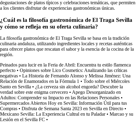
degustaciones de platos típicos y celebraciones temáticas, que permiten
a los clientes disfrutar de experiencias gastronómicas únicas.
¿Cuál es la filosofía gastronómica de El Traga Sevilla
y cómo se refleja en su oferta culinaria?
La filosofía gastronómica de El Traga Sevilla se basa en la tradición
culinaria andaluza, utilizando ingredientes locales y recetas auténticas
para ofrecer platos que rescatan el sabor y la esencia de la cocina de la
región.
Peinados para lucir en la Feria de Abril: Encuentra tu estilo flamenca
perfecto
•
Opiniones sobre Lico Cosmetics: Analizando las críticas
negativas
•
La Historia de Fernando Alonso y Melissa Jiménez: Una
Relación de Enamorados en la Fórmula 1
•
Todo sobre el Miércoles
Santo en Sevilla
•
¿La cerveza sin alcohol engorda? Descubre la
verdad sobre este enigma cervecero
•
Apego Desorganizado en
Adultos: Comprender su Impacto en las Relaciones Personales
•
Supermercados Abiertos Hoy en Sevilla: Información Útil para tus
Compras
•
Disfruta de Semana Santa 2023 en Sevilla en Directo
•
Mexicano Sevilla: La Experiencia Cultral en tu Paladar
•
Marcao y su
Lesión en el Sevilla FC
•