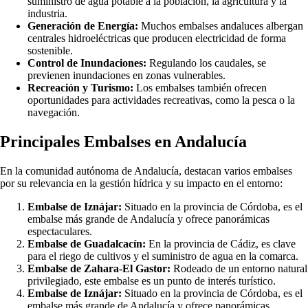
suministro de agua potable a la población, la agricultura y la
industria.
Generación de Energía:
Muchos embalses andaluces albergan
centrales hidroeléctricas que producen electricidad de forma
sostenible.
Control de Inundaciones:
Regulando los caudales, se
previenen inundaciones en zonas vulnerables.
Recreación y Turismo:
Los embalses también ofrecen
oportunidades para actividades recreativas, como la pesca o la
navegación.
Principales Embalses en Andalucía
En la comunidad autónoma de Andalucía, destacan varios embalses
por su relevancia en la gestión hídrica y su impacto en el entorno:
Embalse de Iznájar:
Situado en la provincia de Córdoba, es el
embalse más grande de Andalucía y ofrece panorámicas
espectaculares.
Embalse de Guadalcacín:
En la provincia de Cádiz, es clave
para el riego de cultivos y el suministro de agua en la comarca.
Embalse de Zahara-El Gastor:
Rodeado de un entorno natural
privilegiado, este embalse es un punto de interés turístico.
Embalse de Iznájar:
Situado en la provincia de Córdoba, es el
embalse más grande de Andalucía y ofrece panorámicas