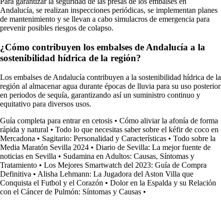
Para garantizar la seguridad de las presas de los embalses en
Andalucía, se realizan inspecciones periódicas, se implementan planes
de mantenimiento y se llevan a cabo simulacros de emergencia para
prevenir posibles riesgos de colapso.
¿Cómo contribuyen los embalses de Andalucía a la
sostenibilidad hídrica de la región?
Los embalses de Andalucía contribuyen a la sostenibilidad hídrica de la
región al almacenar agua durante épocas de lluvia para su uso posterior
en periodos de sequía, garantizando así un suministro continuo y
equitativo para diversos usos.
Guía completa para entrar en cetosis
•
Cómo aliviar la afonía de forma
rápida y natural
•
Todo lo que necesitas saber sobre el kéfir de coco en
Mercadona
•
Sagitario: Personalidad y Características
•
Todo sobre la
Media Maratón Sevilla 2024
•
Diario de Sevilla: La mejor fuente de
noticias en Sevilla
•
Sudamina en Adultos: Causas, Síntomas y
Tratamiento
•
Los Mejores Smartwatch del 2023: Guía de Compra
Definitiva
•
Alisha Lehmann: La Jugadora del Aston Villa que
Conquista el Futbol y el Corazón
•
Dolor en la Espalda y su Relación
con el Cáncer de Pulmón: Síntomas y Causas
•