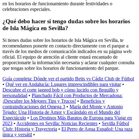
en los horarios de funcionamiento durante festividades o
celebraciones especiales.
¿Qué debo hacer si tengo dudas sobre los horarios
de Isla Mágica en Sevilla?
Si tienes dudas sobre los horarios de Isla Mágica en Sevilla, te
recomendamos ponerte en contacto directamente con el parque a
través de los medios de comunicación indicados en su página web
oficial. El equipo de atención al cliente estará encantado de
proporcionarte la información necesaria y aclarar cualquier consulta
que tengas sobre los horarios de funcionamiento del parque.
Guía completa: Dónde ver el partido Betis vs Cádiz Club de Fútbol
•
Qué ver en Andalucía: Lugares imprescindibles para visitar
•
Descubre el corte jagged bob y cómo lucirlo con flequillo y
personalidad
•
Planchado Fácil con Productos de Mercadona:
¡Descubre los Mejores Tips y Trucos!
•
Beneficios y
contraindicaciones del Omega 3
•
María del Monte y Antonio
Tejado: Una Historia de Amor y Escándalo en el Mundo del
Espectáculo
•
Los Destinos Más Baratos de Europa para Viajar en
2023
•
Accidentes en Sevilla: Noticias Recientes
•
Sevilla Fútbol
Club: Historia y Trayectoria
•
El Perro de Agua Español: Una raza
única y versátil
•