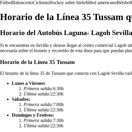
Fútbol
Baloncesto
Ciclismo
Hockey sobre hielo
fútbol americano
Béisbol
Horario de la Línea 35 Tussam q
Horario del Autobús Laguna- Lagoh Sevill
Si te encuentras en Sevilla y deseas llegar al centro comercial Lagoh ut
necesaria sobre el horario y recorrido de esta línea para que puedas plan
Horario de la Línea 35 Tussam
El horario de la línea 35 de Tussam que conecta con Lagoh Sevilla varía
Lunes a Viernes:
Primera salida:
6:30h
Última salida:
22:30h
Sábados:
Primera salida:
7:00h
Última salida:
22:30h
Domingos y Festivos:
Primera salida:
7:30h
Última salida:
22:30h