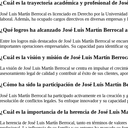
¿Cuál es la trayectoria académica y profesional de Jo
José Luis Martín Berrocal es licenciado en Derecho por la Universidad d
laboral. Además, ha ocupado cargos directivos en diversas empresas y h
¿Qué logros ha alcanzado José Luis Martín Berrocal a 
Entre los logros más destacados de José Luis Martín Berrocal se encuen
importantes operaciones empresariales. Su capacidad para identificar op
¿Cuál es la visión y misión de José Luis Martín Berroc
La visión de José Luis Martín Berrocal se centra en impulsar el crecim
asesoramiento legal de calidad y contribuir al éxito de sus clientes, apo
¿Cómo ha sido la participación de José Luis Martín B
José Luis Martín Berrocal ha participado activamente en la creación y g
resolución de conflictos legales. Su enfoque innovador y su capacidad p
¿Cuál es la importancia de la herencia de José Luis Ma
La herencia de José Luis Martín Berrocal, tanto en términos de valores
profesional. La influencia de su familia y su entorno ha marcado su fo