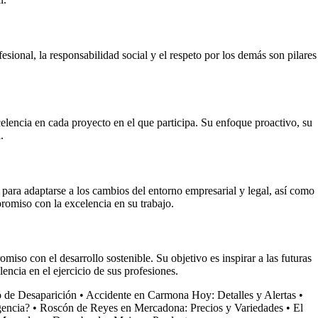
sional, la responsabilidad social y el respeto por los demás son pilares
celencia en cada proyecto en el que participa. Su enfoque proactivo, su
.
para adaptarse a los cambios del entorno empresarial y legal, así como
romiso con la excelencia en su trabajo.
miso con el desarrollo sostenible. Su objetivo es inspirar a las futuras
ncia en el ejercicio de sus profesiones.
o de Desaparición
•
Accidente en Carmona Hoy: Detalles y Alertas
•
gencia?
•
Roscón de Reyes en Mercadona: Precios y Variedades
•
El