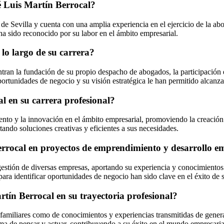
sé Luis Martín Berrocal?
e Sevilla y cuenta con una amplia experiencia en el ejercicio de la abo
a sido reconocido por su labor en el ámbito empresarial.
lo largo de su carrera?
tran la fundación de su propio despacho de abogados, la participación 
ortunidades de negocio y su visión estratégica le han permitido alcanza
al en su carrera profesional?
iento y la innovación en el ámbito empresarial, promoviendo la creació
rtando soluciones creativas y eficientes a sus necesidades.
errocal en proyectos de emprendimiento y desarrollo e
estión de diversas empresas, aportando su experiencia y conocimientos en
ara identificar oportunidades de negocio han sido clave en el éxito de 
rtín Berrocal en su trayectoria profesional?
 familiares como de conocimientos y experiencias transmitidas de gener
rma de pensar y actuar, contribuyendo a su éxito en el mundo empresaria