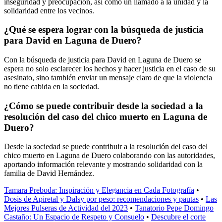
inseguridad y preocupación, así como un llamado a la unidad y la
solidaridad entre los vecinos.
¿Qué se espera lograr con la búsqueda de justicia
para David en Laguna de Duero?
Con la búsqueda de justicia para David en Laguna de Duero se
espera no solo esclarecer los hechos y hacer justicia en el caso de su
asesinato, sino también enviar un mensaje claro de que la violencia
no tiene cabida en la sociedad.
¿Cómo se puede contribuir desde la sociedad a la
resolución del caso del chico muerto en Laguna de
Duero?
Desde la sociedad se puede contribuir a la resolución del caso del
chico muerto en Laguna de Duero colaborando con las autoridades,
aportando información relevante y mostrando solidaridad con la
familia de David Hernández.
Tamara Preboda: Inspiración y Elegancia en Cada Fotografía
•
Dosis de Apiretal y Dalsy por peso: recomendaciones y pautas
•
Las
Mejores Pulseras de Actividad del 2023
•
Tanatorio Pepe Domingo
Castaño: Un Espacio de Respeto y Consuelo
•
Descubre el corte