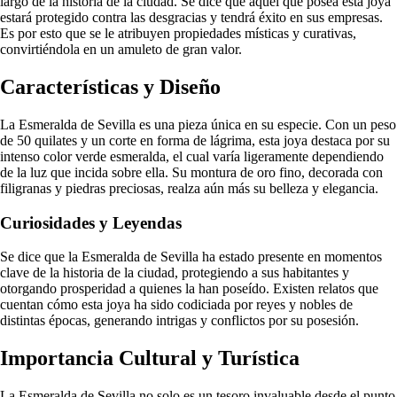
largo de la historia de la ciudad. Se dice que aquel que posea esta joya
estará protegido contra las desgracias y tendrá éxito en sus empresas.
Es por esto que se le atribuyen propiedades místicas y curativas,
convirtiéndola en un amuleto de gran valor.
Características y Diseño
La Esmeralda de Sevilla es una pieza única en su especie. Con un peso
de 50 quilates y un corte en forma de lágrima, esta joya destaca por su
intenso color verde esmeralda, el cual varía ligeramente dependiendo
de la luz que incida sobre ella. Su montura de oro fino, decorada con
filigranas y piedras preciosas, realza aún más su belleza y elegancia.
Curiosidades y Leyendas
Se dice que la Esmeralda de Sevilla ha estado presente en momentos
clave de la historia de la ciudad, protegiendo a sus habitantes y
otorgando prosperidad a quienes la han poseído. Existen relatos que
cuentan cómo esta joya ha sido codiciada por reyes y nobles de
distintas épocas, generando intrigas y conflictos por su posesión.
Importancia Cultural y Turística
La Esmeralda de Sevilla no solo es un tesoro invaluable desde el punto