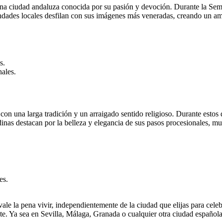
na ciudad andaluza conocida por su pasión y devoción. Durante la Sema
mandades locales desfilan con sus imágenes más veneradas, creando un 
s.
nales.
n una larga tradición y un arraigado sentido religioso. Durante estos 
inas destacan por la belleza y elegancia de sus pasos procesionales, mu
es.
le la pena vivir, independientemente de la ciudad que elijas para cele
ente. Ya sea en Sevilla, Málaga, Granada o cualquier otra ciudad españo