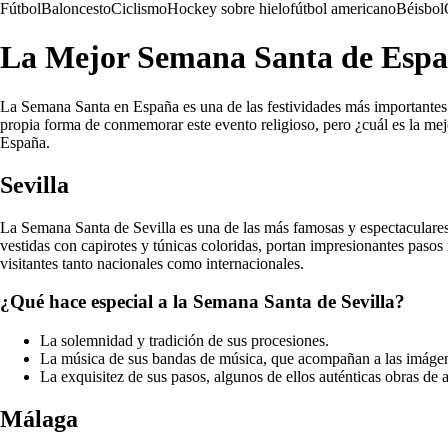
Fútbol
Baloncesto
Ciclismo
Hockey sobre hielo
fútbol americano
Béisbol
La Mejor Semana Santa de Esp
La Semana Santa en España es una de las festividades más importantes y 
propia forma de conmemorar este evento religioso, pero ¿cuál es la me
España.
Sevilla
La Semana Santa de Sevilla es una de las más famosas y espectaculares 
vestidas con capirotes y túnicas coloridas, portan impresionantes pasos
visitantes tanto nacionales como internacionales.
¿Qué hace especial a la Semana Santa de Sevilla?
La solemnidad y tradición de sus procesiones.
La música de sus bandas de música, que acompañan a las imágen
La exquisitez de sus pasos, algunos de ellos auténticas obras de a
Málaga