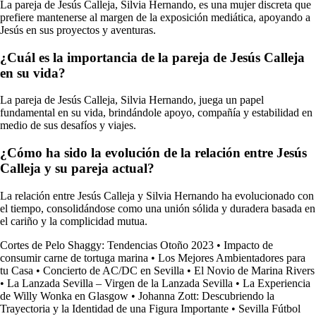
La pareja de Jesús Calleja, Silvia Hernando, es una mujer discreta que
prefiere mantenerse al margen de la exposición mediática, apoyando a
Jesús en sus proyectos y aventuras.
¿Cuál es la importancia de la pareja de Jesús Calleja
en su vida?
La pareja de Jesús Calleja, Silvia Hernando, juega un papel
fundamental en su vida, brindándole apoyo, compañía y estabilidad en
medio de sus desafíos y viajes.
¿Cómo ha sido la evolución de la relación entre Jesús
Calleja y su pareja actual?
La relación entre Jesús Calleja y Silvia Hernando ha evolucionado con
el tiempo, consolidándose como una unión sólida y duradera basada en
el cariño y la complicidad mutua.
Cortes de Pelo Shaggy: Tendencias Otoño 2023
•
Impacto de
consumir carne de tortuga marina
•
Los Mejores Ambientadores para
tu Casa
•
Concierto de AC/DC en Sevilla
•
El Novio de Marina Rivers
•
La Lanzada Sevilla – Virgen de la Lanzada Sevilla
•
La Experiencia
de Willy Wonka en Glasgow
•
Johanna Zott: Descubriendo la
Trayectoria y la Identidad de una Figura Importante
•
Sevilla Fútbol