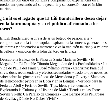
ocasiones con ellos en corridas y compartiendo experiencias en el
ruedo, enriqueciendo así su trayectoria y su conexión con el ámbito
taurino.
¿Cuál es el legado que El Lili Banderillero desea dejar
en la tauromaquia y en el público aficionado a los
toros?
El Lili Banderillero aspira a dejar un legado de pasión, arte y
compromiso con la tauromaquia, inspirando a las nuevas generaciones
de toreros y aficionados a mantener viva la tradición taurina y a valorar
la belleza y emoción de la lidia del toro en la plaza.
Descubre la Belleza de la Plaza de Santa Marta en Sevilla
•
El
Megalodón: El Temible Tiburón Megalodon de las Profundidades
•
La
Vida de Paula del Fraile y José Yélamo Pareja
•
Cetirizina: Para qué
sirve, dosis recomendada y efectos secundarios
•
Todo lo que necesitas
saber sobre las ginebras exóticas de Mercadona y Glivery
•
Síntomas
de Helicobacter pylori en la Boca y en la Lengua
•
Vestidos para la
Feria de Abril y Feria de Sevilla: Tips, Ideas y Tendencias
•
Explorando la Cultura y la Historia de Mali
•
Tiendas en las Torres
Sevilla y Pelli: Un Paraíso de Compras
•
Los Barrios Más Peligrosos
de Sevilla: ¿Dónde No Debes Vivir?
•