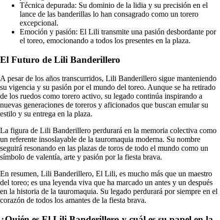
Técnica depurada: Su dominio de la lidia y su precisión en el
lance de las banderillas lo han consagrado como un torero
excepcional.
Emoción y pasión: El Lili transmite una pasión desbordante por
el toreo, emocionando a todos los presentes en la plaza.
El Futuro de Lili Banderillero
A pesar de los años transcurridos, Lili Banderillero sigue manteniendo
su vigencia y su pasión por el mundo del toreo. Aunque se ha retirado
de los ruedos como torero activo, su legado continúa inspirando a
nuevas generaciones de toreros y aficionados que buscan emular su
estilo y su entrega en la plaza.
La figura de Lili Banderillero perdurará en la memoria colectiva como
un referente insoslayable de la tauromaquia moderna. Su nombre
seguirá resonando en las plazas de toros de todo el mundo como un
símbolo de valentía, arte y pasión por la fiesta brava.
En resumen, Lili Banderillero, El Lili, es mucho más que un maestro
del toreo; es una leyenda viva que ha marcado un antes y un después
en la historia de la tauromaquia. Su legado perdurará por siempre en el
corazón de todos los amantes de la fiesta brava.
¿Quién es El Lili Banderillero y cuál es su papel en la