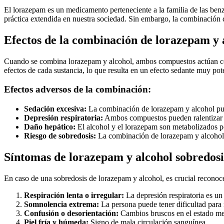
El lorazepam es un medicamento perteneciente a la familia de las benz
práctica extendida en nuestra sociedad. Sin embargo, la combinación 
Efectos de la combinación de lorazepam y 
Cuando se combina lorazepam y alcohol, ambos compuestos actúan como 
efectos de cada sustancia, lo que resulta en un efecto sedante muy pot
Efectos adversos de la combinación:
Sedación excesiva:
La combinación de lorazepam y alcohol pued
Depresión respiratoria:
Ambos compuestos pueden ralentizar la 
Daño hepático:
El alcohol y el lorazepam son metabolizados po
Riesgo de sobredosis:
La combinación de lorazepam y alcohol a
Síntomas de lorazepam y alcohol sobredosi
En caso de una sobredosis de lorazepam y alcohol, es crucial reconoc
Respiración lenta o irregular:
La depresión respiratoria es un
Somnolencia extrema:
La persona puede tener dificultad para 
Confusión o desorientación:
Cambios bruscos en el estado me
Piel fría y húmeda:
Signo de mala circulación sanguínea.