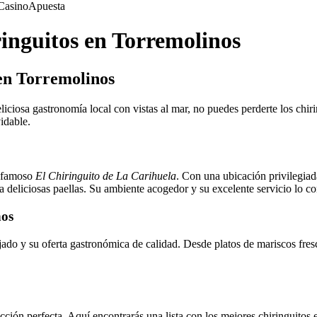
Casino
Apuesta
inguitos en Torremolinos
en Torremolinos
eliciosa gastronomía local con vistas al mar, no puedes perderte los chi
idable.
l famoso
El Chiringuito de La Carihuela
. Con una ubicación privilegiad
ta deliciosas paellas. Su ambiente acogedor y su excelente servicio lo c
nos
do y su oferta gastronómica de calidad. Desde platos de mariscos fresco
cción perfecta. Aquí encontrarás una lista con los mejores chiringuitos e