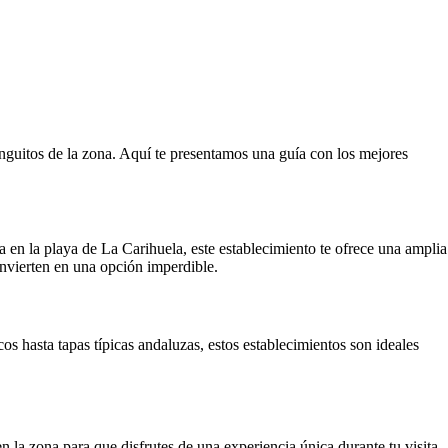
ringuitos de la zona. Aquí te presentamos una guía con los mejores
a en la playa de La Carihuela, este establecimiento te ofrece una amplia
onvierten en una opción imperdible.
s hasta tapas típicas andaluzas, estos establecimientos son ideales
n la zona para que disfrutes de una experiencia única durante tu visita