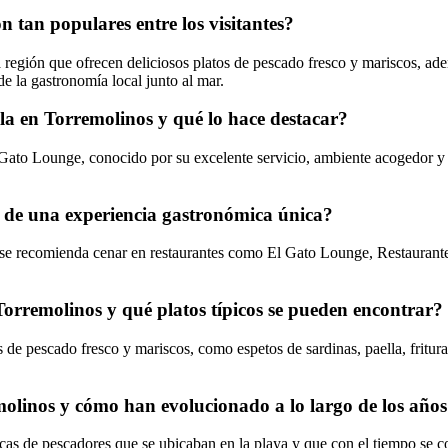
n tan populares entre los visitantes?
a región que ofrecen deliciosos platos de pescado fresco y mariscos, ade
de la gastronomía local junto al mar.
la en Torremolinos y qué lo hace destacar?
 Gato Lounge, conocido por su excelente servicio, ambiente acogedor y
 de una experiencia gastronómica única?
, se recomienda cenar en restaurantes como El Gato Lounge, Restauran
 Torremolinos y qué platos típicos se pueden encontrar?
de pescado fresco y mariscos, como espetos de sardinas, paella, fritura
remolinos y cómo han evolucionado a lo largo de los año
acas de pescadores que se ubicaban en la playa y que con el tiempo se c