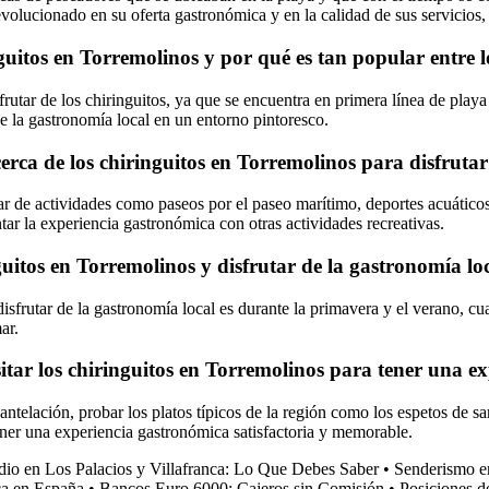
n evolucionado en su oferta gastronómica y en la calidad de sus servicio
nguitos en Torremolinos y por qué es tan popular entre l
utar de los chiringuitos, ya que se encuentra en primera línea de playa 
 de la gastronomía local en un entorno pintoresco.
erca de los chiringuitos en Torremolinos para disfruta
ar de actividades como paseos por el paseo marítimo, deportes acuáticos,
ar la experiencia gastronómica con otras actividades recreativas.
guitos en Torremolinos y disfrutar de la gastronomía lo
isfrutar de la gastronomía local es durante la primavera y el verano, cua
ar.
tar los chiringuitos en Torremolinos para tener una ex
antelación, probar los platos típicos de la región como los espetos de sa
ener una experiencia gastronómica satisfactoria y memorable.
dio en Los Palacios y Villafranca: Lo Que Debes Saber
•
Senderismo en
ica en España
•
Bancos Euro 6000: Cajeros sin Comisión
•
Posiciones d