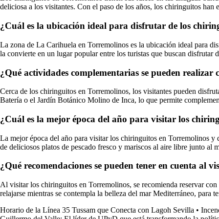
deliciosa a los visitantes. Con el paso de los años, los chiringuitos ha
¿Cuál es la ubicación ideal para disfrutar de los chiri
La zona de La Carihuela en Torremolinos es la ubicación ideal para disfr
la convierte en un lugar popular entre los turistas que buscan disfrutar
¿Qué actividades complementarias se pueden realizar c
Cerca de los chiringuitos en Torremolinos, los visitantes pueden disfrut
Batería o el Jardín Botánico Molino de Inca, lo que permite complement
¿Cuál es la mejor época del año para visitar los chirin
La mejor época del año para visitar los chiringuitos en Torremolinos y d
de deliciosos platos de pescado fresco y mariscos al aire libre junto al m
¿Qué recomendaciones se pueden tener en cuenta al visi
Al visitar los chiringuitos en Torremolinos, se recomienda reservar con 
relajarse mientras se contempla la belleza del mar Mediterráneo, para t
Horario de la Línea 35 Tussam que Conecta con Lagoh Sevilla
•
Incen
Guillermo del Valle: El líder de UPyD que está transformando la polít