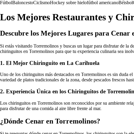
Fútbol
Baloncesto
Ciclismo
Hockey sobre hielo
fútbol americano
Béisbol
Los Mejores Restaurantes y Chir
Descubre los Mejores Lugares para Cenar 
Si estás visitando Torremolinos y buscas un lugar para disfrutar de la d
chiringuitos en Torremolinos para que tu experiencia culinaria sea inolv
1. El Mejor Chiringuito en La Carihuela
Uno de los chiringuitos más destacados en Torremolinos es sin duda e
variedad de platos tradicionales de la zona, desde pescados frescos has
2. Experiencia Única en los Chiringuitos de Torremoli
Los chiringuitos en Torremolinos son reconocidos por su ambiente relaja
para disfrutar de una comida al aire libre frente al mar.
¿Dónde Cenar en Torremolinos?
Si te preguntas dónde cenar en Torremolinos, los chiringuitos son la ele