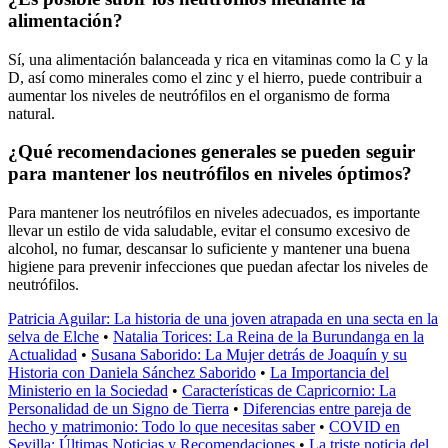
alimentación?
Sí, una alimentación balanceada y rica en vitaminas como la C y la
D, así como minerales como el zinc y el hierro, puede contribuir a
aumentar los niveles de neutrófilos en el organismo de forma
natural.
¿Qué recomendaciones generales se pueden seguir
para mantener los neutrófilos en niveles óptimos?
Para mantener los neutrófilos en niveles adecuados, es importante
llevar un estilo de vida saludable, evitar el consumo excesivo de
alcohol, no fumar, descansar lo suficiente y mantener una buena
higiene para prevenir infecciones que puedan afectar los niveles de
neutrófilos.
Patricia Aguilar: La historia de una joven atrapada en una secta en la
selva de Elche
•
Natalia Torices: La Reina de la Burundanga en la
Actualidad
•
Susana Saborido: La Mujer detrás de Joaquín y su
Historia con Daniela Sánchez Saborido
•
La Importancia del
Ministerio en la Sociedad
•
Características de Capricornio: La
Personalidad de un Signo de Tierra
•
Diferencias entre pareja de
hecho y matrimonio: Todo lo que necesitas saber
•
COVID en
Sevilla: Últimas Noticias y Recomendaciones
•
La triste noticia del