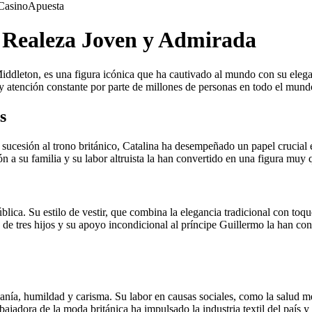
Casino
Apuesta
a Realeza Joven y Admirada
iddleton, es una figura icónica que ha cautivado al mundo con su eleg
n y atención constante por parte de millones de personas en todo el mund
s
ucesión al trono británico, Catalina ha desempeñado un papel crucial en
n a su familia y su labor altruista la han convertido en una figura muy
ública. Su estilo de vestir, que combina la elegancia tradicional con t
e tres hijos y su apoyo incondicional al príncipe Guillermo la han con
anía, humildad y carisma. Su labor en causas sociales, como la salud men
adora de la moda británica ha impulsado la industria textil del país y 