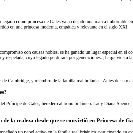
su legado como princesa de Gales ya ha dejado una marca imborrable en 
ertido en una princesa moderna, empática y relevante en el siglo XXI.
y compromiso con causas nobles, se ha ganado un lugar especial en el c
a y respetada, cuyo legado perdurará por generaciones. ¡Larga vida a la
ue de Cambridge, y miembro de la familia real británica. Antes de su m
es?
del Príncipe de Gales, heredero al trono británico. Lady Diana Spencer fu
e la realeza desde que se convirtió en Princesa de Ga
eñado un papel activo en la familia real británica, participando en eve