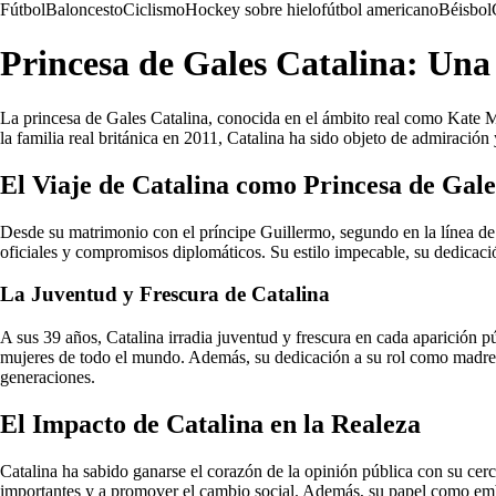
Fútbol
Baloncesto
Ciclismo
Hockey sobre hielo
fútbol americano
Béisbol
Princesa de Gales Catalina: Un
La princesa de Gales Catalina, conocida en el ámbito real como Kate M
la familia real británica en 2011, Catalina ha sido objeto de admiració
El Viaje de Catalina como Princesa de Gale
Desde su matrimonio con el príncipe Guillermo, segundo en la línea de s
oficiales y compromisos diplomáticos. Su estilo impecable, su dedicació
La Juventud y Frescura de Catalina
A sus 39 años, Catalina irradia juventud y frescura en cada aparición p
mujeres de todo el mundo. Además, su dedicación a su rol como madre d
generaciones.
El Impacto de Catalina en la Realeza
Catalina ha sabido ganarse el corazón de la opinión pública con su cerc
importantes y a promover el cambio social. Además, su papel como embaj