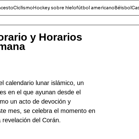
ncesto
Ciclismo
Hockey sobre hielo
fútbol americano
Béisbol
Ca
rario y Horarios
lmana
 calendario lunar islámico, un
s en el que ayunan desde el
mo un acto de devoción y
 este mes, se celebra el momento en
 revelación del Corán.