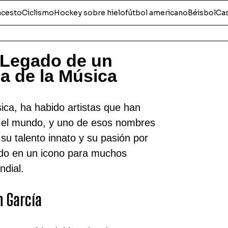
ncesto
Ciclismo
Hockey sobre hielo
fútbol americano
Béisbol
Ca
 Legado de un
ia de la Música
úsica, ha habido artistas que han
 el mundo, y uno de esos nombres
u talento innato y su pasión por
ido en un icono para muchos
ndial.
n García