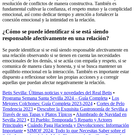
resolución de conflictos de manera constructiva. También es
fundamental cultivar la confianza, el respeto mutuo y la complicidad
emocional, así como dedicar tiempo y atención a fortalecer la
conexión emocional y la intimidad en la relación.
¿Cómo se puede identificar si se está siendo
responsable afectivamente en una relación?
Se puede identificar si se está siendo responsable afectivamente en
una relación observando si se tienen en cuenta las necesidades
emocionales de los demás, si se actúa con empatía y respeto, si se
comunica de manera clara y honesta, y si se busca mantener un
equilibrio emocional en la interacción. También es importante estar
dispuesto a reflexionar sobre las propias acciones y a corregir
aquellas que puedan afectar negativamente la relación.
Betis Sevilla: Últimas noticias y novedades del Real Betis
•
Programa Semana Santa Sevilla 2024 – Guía Completa
•
Los
Mejores Colchones: Guía Completa 2023-2024
•
Cortes de Pelo
Tendencia 2023
•
Descubre la Exquisita Gastronomía de Sevilla a
Través de sus Tapas y Platos Típicos
•
Alumbrado de Navidad en
Sevilla 2023
•
El Pueblo: Temporada 5 Reparto y Actores
Principales
•
Cuándo Paga Hacienda y Devoluciones: Información
Importante
•
SIMOF 2024: Todo lo que Necesitas Saber sobre el