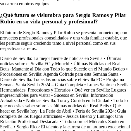
su carrera en otros equipos.
¿Qué futuro se vislumbra para Sergio Ramos y Pilar
Rubio en su vida personal y profesional?
El futuro de Sergio Ramos y Pilar Rubio se presenta prometedor, con
proyectos profesionales consolidados y una vida familiar estable, que
les permite seguir creciendo tanto a nivel personal como en sus
respectivas carreras.
Diario de Sevilla: La mejor fuente de noticias en Sevilla
•
Últimas
noticias sobre el Sevilla FC y Monchi
•
Últimas Noticias del Real
Betis: Mantente al Día con Todo lo que Sucede en el Mundo Betico
•
Procesiones en Sevilla: Agenda Cofrade para esta Semana Santa
•
Diario de Sevilla: Todas las noticias sobre el Sevilla FC
•
Programa
Semana Santa Sevilla 2024 – Guía Completa
•
Lunes Santo en Sevilla:
Hermandades, Procesiones y Horarios
•
Qué ver en Sevilla: Lugares
imprescindibles para visitar
•
Sucesos en Sevilla: Información
Actualizada
•
Noticias Sevilla: Toro y Corrida en la Ciudad
•
Todo lo
que necesitas saber sobre las últimas noticias del Real Betis
•
Qué
hacer en Sevilla hoy: La Feria de Abril
•
Feria de Sevilla 2024: Guía
completa de los fuegos artificiales
•
Jessica Bueno y Luitingo: Una
Relación Profesional Destacada
•
Todo sobre el Miércoles Santo en
Sevilla
•
Sergio Rico: El talento y la carrera de un arquero excepcional