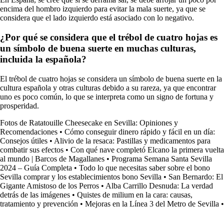
encima del hombro izquierdo para evitar la mala suerte, ya que se
considera que el lado izquierdo está asociado con lo negativo.
¿Por qué se considera que el trébol de cuatro hojas es
un símbolo de buena suerte en muchas culturas,
incluida la española?
El trébol de cuatro hojas se considera un símbolo de buena suerte en la
cultura española y otras culturas debido a su rareza, ya que encontrar
uno es poco común, lo que se interpreta como un signo de fortuna y
prosperidad.
Fotos de Ratatouille Cheesecake en Sevilla: Opiniones y
Recomendaciones
•
Cómo conseguir dinero rápido y fácil en un día:
Consejos útiles
•
Alivio de la resaca: Pastillas y medicamentos para
combatir sus efectos
•
Con qué nave completó Elcano la primera vuelta
al mundo | Barcos de Magallanes
•
Programa Semana Santa Sevilla
2024 – Guía Completa
•
Todo lo que necesitas saber sobre el bono
Sevilla comprar y los establecimientos bono Sevilla
•
San Bernardo: El
Gigante Amistoso de los Perros
•
Alba Carrillo Desnuda: La verdad
detrás de las imágenes
•
Quistes de milium en la cara: causas,
tratamiento y prevención
•
Mejoras en la Línea 3 del Metro de Sevilla
•