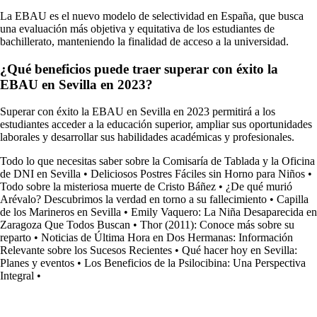
La EBAU es el nuevo modelo de selectividad en España, que busca
una evaluación más objetiva y equitativa de los estudiantes de
bachillerato, manteniendo la finalidad de acceso a la universidad.
¿Qué beneficios puede traer superar con éxito la
EBAU en Sevilla en 2023?
Superar con éxito la EBAU en Sevilla en 2023 permitirá a los
estudiantes acceder a la educación superior, ampliar sus oportunidades
laborales y desarrollar sus habilidades académicas y profesionales.
Todo lo que necesitas saber sobre la Comisaría de Tablada y la Oficina
de DNI en Sevilla
•
Deliciosos Postres Fáciles sin Horno para Niños
•
Todo sobre la misteriosa muerte de Cristo Báñez
•
¿De qué murió
Arévalo? Descubrimos la verdad en torno a su fallecimiento
•
Capilla
de los Marineros en Sevilla
•
Emily Vaquero: La Niña Desaparecida en
Zaragoza Que Todos Buscan
•
Thor (2011): Conoce más sobre su
reparto
•
Noticias de Última Hora en Dos Hermanas: Información
Relevante sobre los Sucesos Recientes
•
Qué hacer hoy en Sevilla:
Planes y eventos
•
Los Beneficios de la Psilocibina: Una Perspectiva
Integral
•