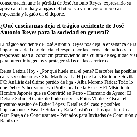
consternación ante la pérdida de José Antonio Reyes, expresando su
apoyo a la familia y amigos del futbolista y rindiendo tributo a su
trayectoria y legado en el deporte.
¿Qué enseñanzas deja el trágico accidente de José
Antonio Reyes para la sociedad en general?
El trágico accidente de José Antonio Reyes nos deja la enseñanza de la
importancia de la prudencia, el respeto por las normas de tráfico y la
responsabilidad al conducir, promoviendo una cultura de seguridad vial
para prevenir tragedias y proteger vidas en las carreteras.
Reina Letizia Hoy
•
¿Por qué huele mal el pene? Descubre las posibles
causas y soluciones
•
Sira Martínez: La Hija de Luis Enrique
•
Sevilla
FC: Análisis del último partido de liga
•
Alba Moreno Física: Todo lo
que Debes Saber sobre esta Profesional de la Física
•
El Misterio del
Hombre Japonés que se Convirtió en Perro
•
Hermano de Ayuso: El
Debate Sobre el Cartel de Podemos y las Fotos Virales
•
Oscar, el
presunto asesino de Esther López: Detalles del caso y posibles
implicaciones
•
Beatriz Solano y Rafa Castaño en Pasapalabra: Una
Gran Pareja de Concursantes
•
Peinados para Invitadas de Comunión y
Bautizo
•