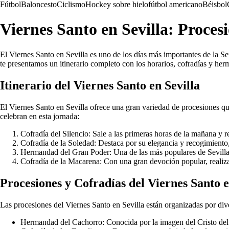
Fútbol
Baloncesto
Ciclismo
Hockey sobre hielo
fútbol americano
Béisbol
Viernes Santo en Sevilla: Proces
El Viernes Santo en Sevilla es uno de los días más importantes de la Se
te presentamos un itinerario completo con los horarios, cofradías y her
Itinerario del Viernes Santo en Sevilla
El Viernes Santo en Sevilla ofrece una gran variedad de procesiones qu
celebran en esta jornada:
Cofradía del Silencio: Sale a las primeras horas de la mañana y rec
Cofradía de la Soledad: Destaca por su elegancia y recogimiento,
Hermandad del Gran Poder: Una de las más populares de Sevilla, s
Cofradía de la Macarena: Con una gran devoción popular, realiza
Procesiones y Cofradías del Viernes Santo e
Las procesiones del Viernes Santo en Sevilla están organizadas por div
Hermandad del Cachorro: Conocida por la imagen del Cristo del 