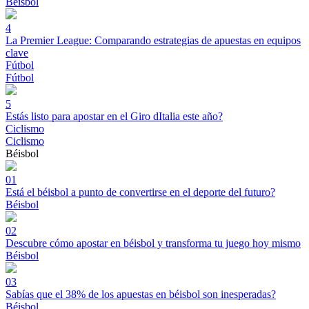
Béisbol
4
La Premier League: Comparando estrategias de apuestas en equipos
clave
Fútbol
Fútbol
5
Estás listo para apostar en el Giro dItalia este año?
Ciclismo
Ciclismo
Béisbol
01
Está el béisbol a punto de convertirse en el deporte del futuro?
Béisbol
02
Descubre cómo apostar en béisbol y transforma tu juego hoy mismo
Béisbol
03
Sabías que el 38% de los apuestas en béisbol son inesperadas?
Béisbol