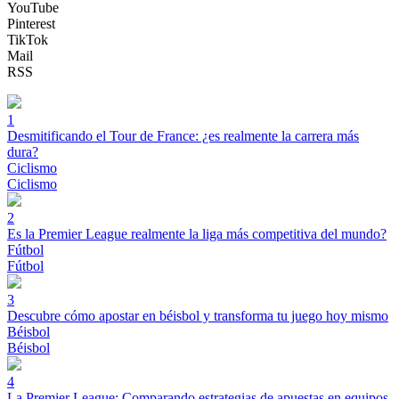
YouTube
Pinterest
TikTok
Mail
RSS
1
Desmitificando el Tour de France: ¿es realmente la carrera más
dura?
Ciclismo
Ciclismo
2
Es la Premier League realmente la liga más competitiva del mundo?
Fútbol
Fútbol
3
Descubre cómo apostar en béisbol y transforma tu juego hoy mismo
Béisbol
Béisbol
4
La Premier League: Comparando estrategias de apuestas en equipos