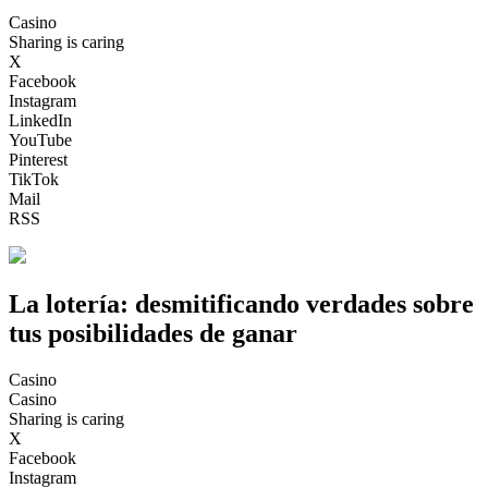
Casino
Sharing is caring
X
Facebook
Instagram
LinkedIn
YouTube
Pinterest
TikTok
Mail
RSS
La lotería: desmitificando verdades sobre
tus posibilidades de ganar
Casino
Casino
Sharing is caring
X
Facebook
Instagram