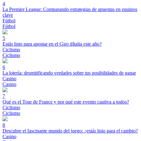
4
La Premier League: Comparando estrategias de apuestas en equipos
clave
Fútbol
Fútbol
5
Estás listo para apostar en el Giro dItalia este año?
Ciclismo
Ciclismo
6
La lotería: desmitificando verdades sobre tus posibilidades de ganar
Casino
Casino
7
Qué es el Tour de France y por qué este evento cautiva a todos?
Ciclismo
Ciclismo
8
Descubre el fascinante mundo del juego: ¿estás listo para el cambio?
Casino