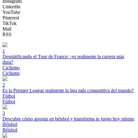
Instagram
LinkedIn
YouTube
Pinterest
TikTok
Mail
RSS
1
Desmitificando el Tour de France: ¿es realmente la carrera más
dura?
Ciclismo
Ciclismo
2
Es la Premier League realmente la liga más competitiva del mundo?
Fútbol
Fútbol
3
Descubre cómo apostar en béisbol y transforma tu juego hoy mismo
Béisbol
Béisbol