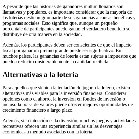
A pesar de que las historias de ganadores multimillonarios son
llamativas y populares, es importante considerar que la mayoría de
las loterías destinan gran parte de sus ganancias a causas benéficas y
programas sociales. Esto significa que, aunque un pequeño
porcentaje de participantes puede ganar, el verdadero beneficio se
distribuye de otra manera en la sociedad.
Además, los participantes deben ser conscientes de que el impacto
fiscal por ganar un premio grande puede ser significativo. En
muchos países, las ganancias de lotería están sujetas a impuestos que
pueden reducir considerablemente la cantidad recibida.
Alternativas a la lotería
Para aquellos que sienten la tentación de jugar a la lotería, existen
alternativas más viables para la inversión financiera. Considerar
opciones como el ahorro, la inversión en fondos de inversión o
incluso la bolsa de valores puede ofrecer mejores oportunidades de
crecimiento financiero a largo plazo.
Además, si la intención es la diversión, muchos juegos y actividades
recreativas ofrecen una experiencia similar sin las desventajas
económicas a menudo asociadas con la lotería.