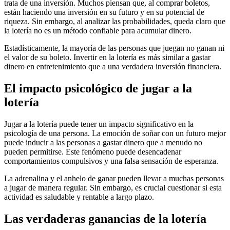
trata de una inversión. Muchos piensan que, al comprar boletos,
están haciendo una inversión en su futuro y en su potencial de
riqueza. Sin embargo, al analizar las probabilidades, queda claro que
la lotería no es un método confiable para acumular dinero.
Estadísticamente, la mayoría de las personas que juegan no ganan ni
el valor de su boleto. Invertir en la lotería es más similar a gastar
dinero en entretenimiento que a una verdadera inversión financiera.
El impacto psicológico de jugar a la
lotería
Jugar a la lotería puede tener un impacto significativo en la
psicología de una persona. La emoción de soñar con un futuro mejor
puede inducir a las personas a gastar dinero que a menudo no
pueden permitirse. Este fenómeno puede desencadenar
comportamientos compulsivos y una falsa sensación de esperanza.
La adrenalina y el anhelo de ganar pueden llevar a muchas personas
a jugar de manera regular. Sin embargo, es crucial cuestionar si esta
actividad es saludable y rentable a largo plazo.
Las verdaderas ganancias de la lotería