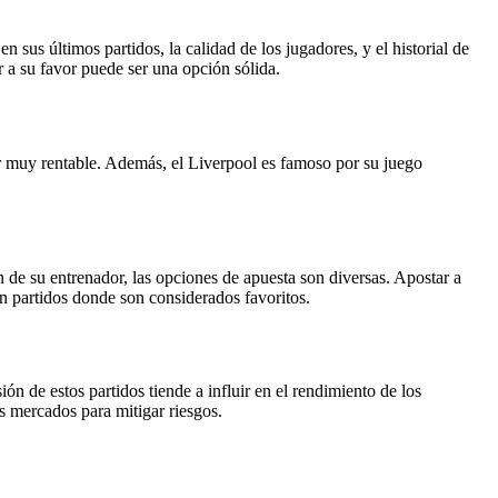
n sus últimos partidos, la calidad de los jugadores, y el historial de
r a su favor puede ser una opción sólida.
ser muy rentable. Además, el Liverpool es famoso por su juego
n de su entrenador, las opciones de apuesta son diversas. Apostar a
n partidos donde son considerados favoritos.
ón de estos partidos tiende a influir en el rendimiento de los
s mercados para mitigar riesgos.