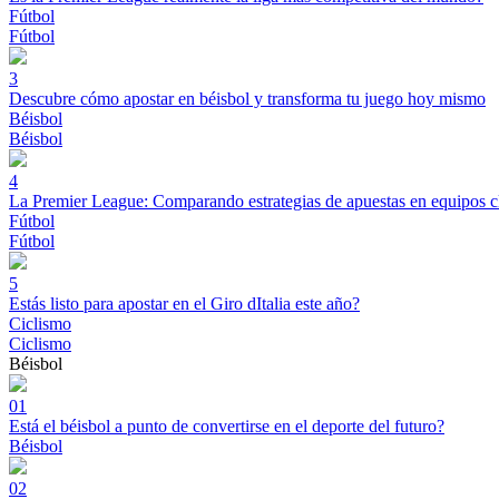
Fútbol
Fútbol
3
Descubre cómo apostar en béisbol y transforma tu juego hoy mismo
Béisbol
Béisbol
4
La Premier League: Comparando estrategias de apuestas en equipos c
Fútbol
Fútbol
5
Estás listo para apostar en el Giro dItalia este año?
Ciclismo
Ciclismo
Béisbol
01
Está el béisbol a punto de convertirse en el deporte del futuro?
Béisbol
02