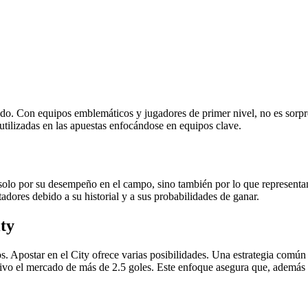
do. Con equipos emblemáticos y jugadores de primer nivel, no es sorpre
 utilizadas en las apuestas enfocándose en equipos clave.
 solo por su desempeño en el campo, sino también por lo que represent
dores debido a su historial y a sus probabilidades de ganar.
ity
. Apostar en el City ofrece varias posibilidades. Una estrategia común 
ivo el mercado de más de 2.5 goles. Este enfoque asegura que, además d