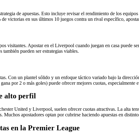
rategia de apuestas. Esto incluye revisar el rendimiento de los equipos e
de victorias en sus últimos 10 juegos contra un rival específico, aposta
quipos visitantes. Apostar en el Liverpool cuando juegan en casa puede 
es también pueden ser estrategias viables.
as. Con un plantel sólido y un enfoque táctico variado bajo la direcció
 gana por 2 o más goles) puede ofrecer mejores cuotas, especialmente e
 alto perfil
ester United y Liverpool, suelen ofrecer cuotas atractivas. La alta tensi
s. Muchos apostadores optan por cubrirse haciendo apuestas en distinto
stas en la Premier League