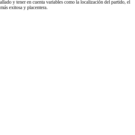
llado y tener en cuenta variables como la localización del partido, el
 más exitosa y placentera.