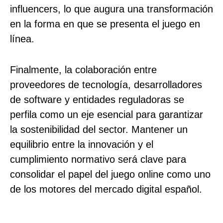
influencers, lo que augura una transformación
en la forma en que se presenta el juego en
línea.
Finalmente, la colaboración entre
proveedores de tecnología, desarrolladores
de software y entidades reguladoras se
perfila como un eje esencial para garantizar
la sostenibilidad del sector. Mantener un
equilibrio entre la innovación y el
cumplimiento normativo será clave para
consolidar el papel del juego online como uno
de los motores del mercado digital español.