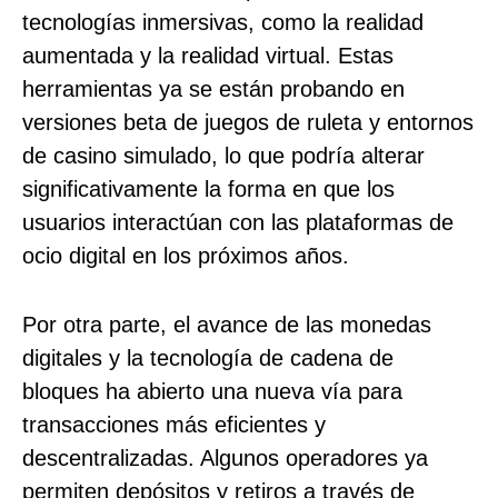
tecnologías inmersivas, como la realidad
aumentada y la realidad virtual. Estas
herramientas ya se están probando en
versiones beta de juegos de ruleta y entornos
de casino simulado, lo que podría alterar
significativamente la forma en que los
usuarios interactúan con las plataformas de
ocio digital en los próximos años.
Por otra parte, el avance de las monedas
digitales y la tecnología de cadena de
bloques ha abierto una nueva vía para
transacciones más eficientes y
descentralizadas. Algunos operadores ya
permiten depósitos y retiros a través de