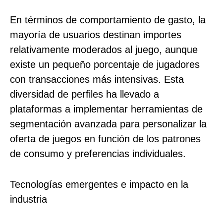
En términos de comportamiento de gasto, la
mayoría de usuarios destinan importes
relativamente moderados al juego, aunque
existe un pequeño porcentaje de jugadores
con transacciones más intensivas. Esta
diversidad de perfiles ha llevado a
plataformas a implementar herramientas de
segmentación avanzada para personalizar la
oferta de juegos en función de los patrones
de consumo y preferencias individuales.
Tecnologías emergentes e impacto en la
industria