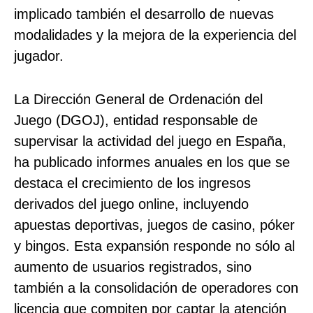
implicado también el desarrollo de nuevas
modalidades y la mejora de la experiencia del
jugador.
La Dirección General de Ordenación del
Juego (DGOJ), entidad responsable de
supervisar la actividad del juego en España,
ha publicado informes anuales en los que se
destaca el crecimiento de los ingresos
derivados del juego online, incluyendo
apuestas deportivas, juegos de casino, póker
y bingos. Esta expansión responde no sólo al
aumento de usuarios registrados, sino
también a la consolidación de operadores con
licencia que compiten por captar la atención