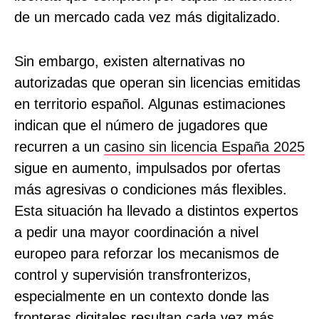
de un mercado cada vez más digitalizado.
Sin embargo, existen alternativas no
autorizadas que operan sin licencias emitidas
en territorio español. Algunas estimaciones
indican que el número de jugadores que
recurren a un
casino sin licencia España 2025
sigue en aumento, impulsados por ofertas
más agresivas o condiciones más flexibles.
Esta situación ha llevado a distintos expertos
a pedir una mayor coordinación a nivel
europeo para reforzar los mecanismos de
control y supervisión transfronterizos,
especialmente en un contexto donde las
fronteras digitales resultan cada vez más