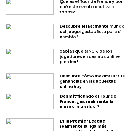
Qué es el Tour de France y por
qué este evento cautiva a
todos?
Descubre el fascinante mundo
del juego: ¿estás listo para el
cambio?
Sabías que el 70% de los
jugadores en casinos online
pierden?
Descubre cómo maximizar tus
ganancias en las apuestas
online hoy
Desmitificando el Tour de
France: ¿es realmente la
carrera más dura?
Es la Premier League
realmente la liga más