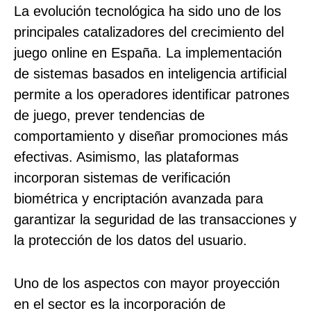
La evolución tecnológica ha sido uno de los
principales catalizadores del crecimiento del
juego online en España. La implementación
de sistemas basados en inteligencia artificial
permite a los operadores identificar patrones
de juego, prever tendencias de
comportamiento y diseñar promociones más
efectivas. Asimismo, las plataformas
incorporan sistemas de verificación
biométrica y encriptación avanzada para
garantizar la seguridad de las transacciones y
la protección de los datos del usuario.
Uno de los aspectos con mayor proyección
en el sector es la incorporación de