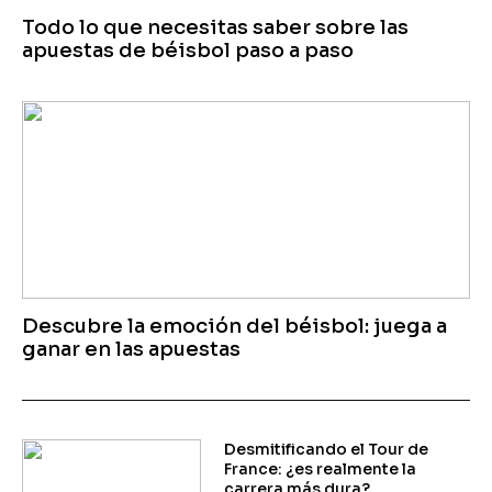
Todo lo que necesitas saber sobre las
apuestas de béisbol paso a paso
Descubre la emoción del béisbol: juega a
ganar en las apuestas
Desmitificando el Tour de
France: ¿es realmente la
carrera más dura?